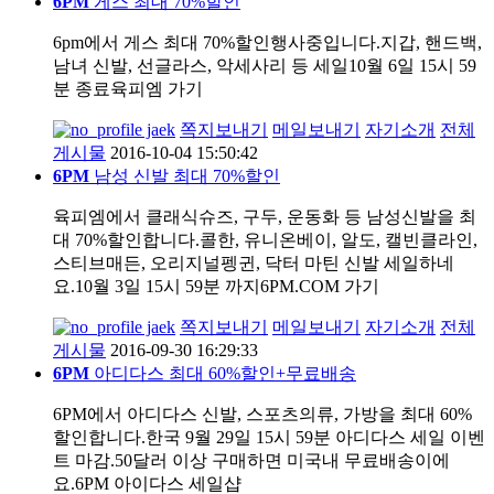
6PM
게스 최대 70%할인
6pm에서 게스 최대 70%할인행사중입니다.지갑, 핸드백,
남녀 신발, 선글라스, 악세사리 등 세일10월 6일 15시 59
분 종료육피엠 가기
jaek
쪽지보내기
메일보내기
자기소개
전체
게시물
2016-10-04 15:50:42
6PM
남성 신발 최대 70%할인
육피엠에서 클래식슈즈, 구두, 운동화 등 남성신발을 최
대 70%할인합니다.콜한, 유니온베이, 알도, 캘빈클라인,
스티브매든, 오리지널펭귄, 닥터 마틴 신발 세일하네
요.10월 3일 15시 59분 까지6PM.COM 가기
jaek
쪽지보내기
메일보내기
자기소개
전체
게시물
2016-09-30 16:29:33
6PM
아디다스 최대 60%할인+무료배송
6PM에서 아디다스 신발, 스포츠의류, 가방을 최대 60%
할인합니다.한국 9월 29일 15시 59분 아디다스 세일 이벤
트 마감.50달러 이상 구매하면 미국내 무료배송이에
요.6PM 아이다스 세일샵