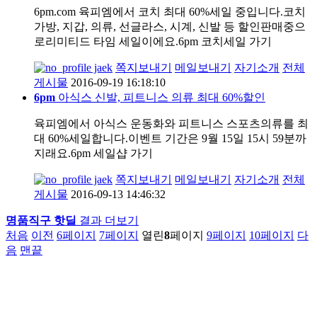
6pm.com 육피엠에서 코치 최대 60%세일 중입니다.코치
가방, 지갑, 의류, 선글라스, 시계, 신발 등 할인판매중으
로리미티드 타임 세일이에요.6pm 코치세일 가기
jaek
쪽지보내기
메일보내기
자기소개
전체
게시물
2016-09-19 16:18:10
6pm
아식스 신발, 피트니스 의류 최대 60%할인
육피엠에서 아식스 운동화와 피트니스 스포츠의류를 최
대 60%세일합니다.이벤트 기간은 9월 15일 15시 59분까
지래요.6pm 세일샵 가기
jaek
쪽지보내기
메일보내기
자기소개
전체
게시물
2016-09-13 14:46:32
명품직구 핫딜
결과 더보기
처음
이전
6
페이지
7
페이지
열린
8
페이지
9
페이지
10
페이지
다
음
맨끝