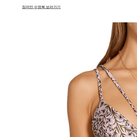
짐머만 수영복 보러가기