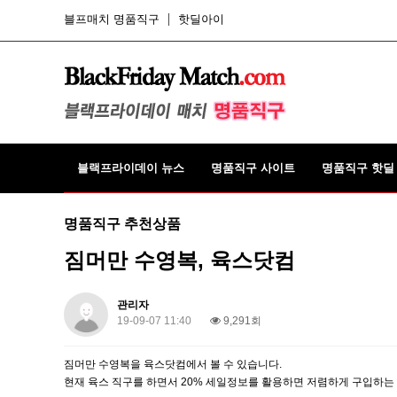
블프매치 명품직구
핫딜아이
블랙프라이데이 뉴스
명품직구 사이트
명품직구 핫딜
명품직구 추천상품
짐머만 수영복, 육스닷컴
관리자
19-09-07 11:40
9,291회
짐머만 수영복을 육스닷컴에서 볼 수 있습니다.
현재 육스 직구를 하면서 20% 세일정보를 활용하면 저렴하게 구입하는 