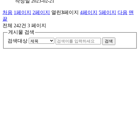
작성일
2023-02-21
처음
1
페이지
2
페이지
열린
3
페이지
4
페이지
5
페이지
다음
맨
끝
전체 242건
3 페이지
게시물 검색
검색대상
검색