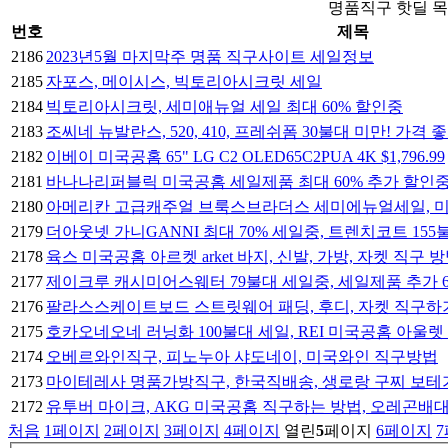
명품직구 핫딜 
번호
제목
2186
2023년5월 마지막주 명품 직구사이트 세일정보
2185
자포스, 메이시스, 빅토리아시크릿 세일
2184
빅토리아시크릿, 세미애뉴얼 세일 최대 60% 할인중
2183
조씨네 뉴발란스, 520, 410, 프레쉬폼 30불대 미만! 가격 
2182
이베이 미국공홈 65" LG C2 OLED65C2PUA 4K $1,796.99
2181
바나나리퍼블릭 미국공홈 세일제품 최대 60% 추가 할인중,
2180
아메리칸 고급캐주얼 브룩스브라더스 세미에뉴얼세일, 
2179
더아웃넷 가니GANNI 최대 70% 세일중, 트렌치코트 155
2178
육스 미국공홈 아르켓 arket 바지, 신발, 가방, 자켓 직구 
2177
제이크루 캐시미어스웨터 79불대 세일중, 세일제품 추가 
2176
팔라스스케이트보드 스트릿웨어 패딩, 후디, 자켓 직구하
2175
호카오네오네 러닝화 100불대 세일, REI 미국공홈 아울
2174
오베르와인직구, 피노누아 샤도네이, 미국와인 직구방법
2173
마이테레사 명품가방직구, 한국직배송, 생로랑 구찌 보테
2172
유투버 마이크, AKG 미국공홈 직구하는 방법, 오레곤배
처음
1
페이지
2
페이지
3
페이지
4
페이지
열린
5
페이지
6
페이지
7