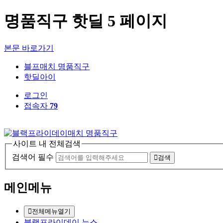
명품직구 핫딜 5 페이지
본문 바로가기
블프매치 명품직구
핫딜아이
로그인
접속자
79
사이트 내 전체검색
검색어 필수
검색
메인메뉴
전체메뉴열기
블랙프라이데이 뉴스